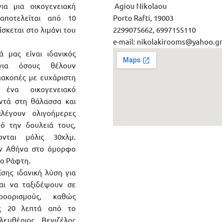
α μια οικογενειακή
Agiou Nikolaou
ποτελείται από 10
Porto Rafti, 19003
ίσκεται στο λιμάνι του
2299075662, 6997155110
e-mail: nikolakirooms@yahoo.g
ας είναι ιδανικός
για όσους θέλουν
ιακοπές με ευχάριστη
ένα οικογενειακό
ντά στη θάλασσα και
ιλέγουν ολιγοήμερες
ό την δουλειά τους,
νται μόλις 30χλμ.
ην Αθήνα στο όμορφο
το Ράφτη.
σης ιδανική λύση για
αι να ταξιδέψουν σε
ροορισμούς, καθώς
ς 20 λεπτά από το
λευθέριος Βενιζέλος