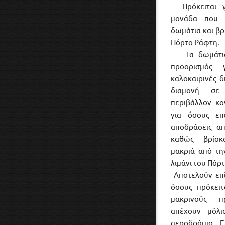
Πρόκειται γι
μονάδα που α
δωμάτια και βρ
Πόρτο Ράφτη.
Τα δωμάτιά μ
προορισμός 
καλοκαιρινές δ
διαμονή σε 
περιβάλλον κο
για όσους επ
αποδράσεις απ
καθώς βρίσκο
μακριά από τ
λιμάνι του Πόρ
Αποτελούν επί
όσους πρόκειτ
μακρινούς π
απέχουν μόλι
αεροδρόμιο Ε