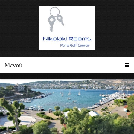
Μενού