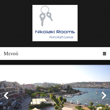
Μενού